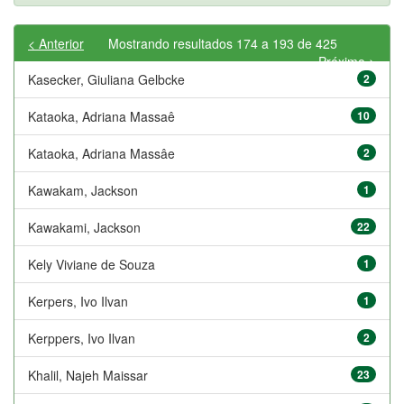
< Anterior
Mostrando resultados 174 a 193 de 425
Próximo >
Kasecker, Giuliana Gelbcke
2
Kataoka, Adriana Massaê
10
Kataoka, Adriana Massâe
2
Kawakam, Jackson
1
Kawakami, Jackson
22
Kely Viviane de Souza
1
Kerpers, Ivo Ilvan
1
Kerppers, Ivo Ilvan
2
Khalil, Najeh Maissar
23