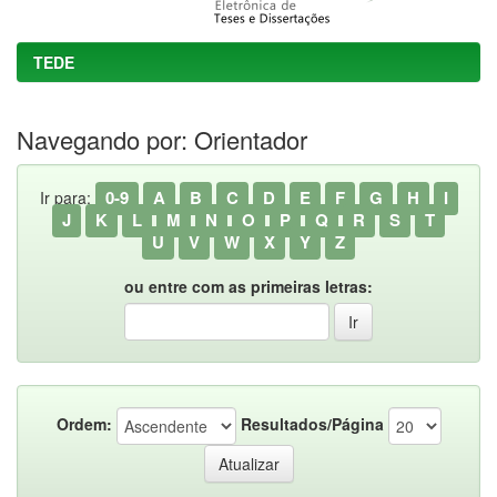
TEDE
Navegando por: Orientador
0-9
A
B
C
D
E
F
G
H
I
Ir para:
J
K
L
M
N
O
P
Q
R
S
T
U
V
W
X
Y
Z
ou entre com as primeiras letras:
Ordem:
Resultados/Página