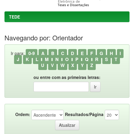
TEDE
Navegando por: Orientador
0-9
A
B
C
D
E
F
G
H
I
Ir para:
J
K
L
M
N
O
P
Q
R
S
T
U
V
W
X
Y
Z
ou entre com as primeiras letras:
Ordem:
Resultados/Página