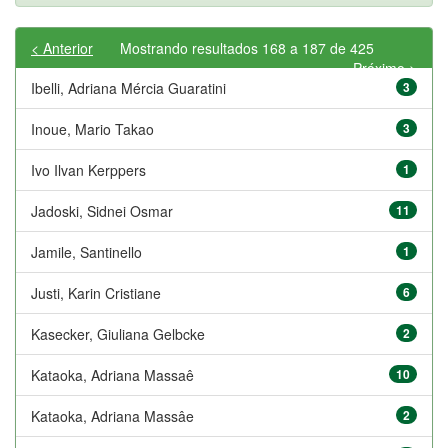
< Anterior
Mostrando resultados 168 a 187 de 425
Próximo >
Ibelli, Adriana Mércia Guaratini
3
Inoue, Mario Takao
3
Ivo Ilvan Kerppers
1
Jadoski, Sidnei Osmar
11
Jamile, Santinello
1
Justi, Karin Cristiane
6
Kasecker, Giuliana Gelbcke
2
Kataoka, Adriana Massaê
10
Kataoka, Adriana Massâe
2