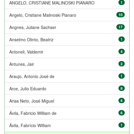
ANGELO, CRISTIANE MALINOSKI PIANARO
1
Angelo, Cristiane Malinoski Pianaro
10
Angnes, Juliane Sachser
17
Anselmo Olinto, Beatriz
1
Antoneli, Valdemir
4
Antunes, Jair
2
Araujo, Antonio José de
1
Arce, Julio Eduardo
8
Arias Neto, José Miguel
6
Ávila, Fabricio William de
6
Ávila, Fabrício William
1