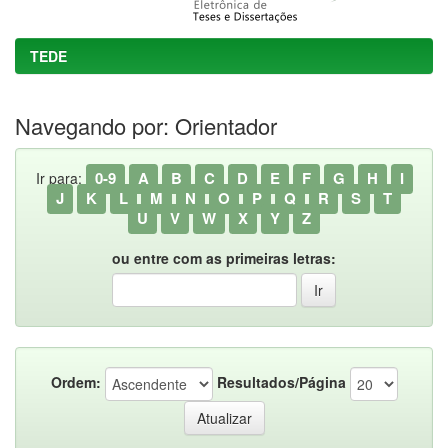
TEDE
Navegando por: Orientador
0-9
A
B
C
D
E
F
G
H
I
Ir para:
J
K
L
M
N
O
P
Q
R
S
T
U
V
W
X
Y
Z
ou entre com as primeiras letras:
Ordem:
Resultados/Página