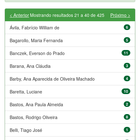
< Anterior
Mostrando resultados 21 a 40 de 425
Próximo >
Ávila, Fabrício William de
6
Bagarollo, Maria Fernanda
5
Banczek, Everson do Prado
11
Barana, Ana Cláudia
3
Barby, Ana Aparecida de Oliveira Machado
4
Baretta, Luciane
10
Bastos, Ana Paula Almeida
2
Bastos, Rodrigo Oliveira
8
Belli, Tiago José
1