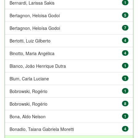
Bernardi, Larissa Sakis
1
Bertagnon, Heloisa Godoi
5
Bertagnon, Heloísa Godoi
7
Bertotti, Luiz Gilberto
4
Binotto, Maria Angélica
4
Blanco, João Henrique Dutra
1
Blum, Carla Luciane
1
Bobrowski, Rogério
1
Bobrowski, Rogério
8
Bona, Aldo Nelson
1
Bonadio, Taiana Gabriela Moretti
4