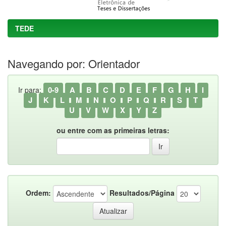
TEDE
Navegando por: Orientador
0-9
A
B
C
D
E
F
G
H
I
Ir para:
J
K
L
M
N
O
P
Q
R
S
T
U
V
W
X
Y
Z
ou entre com as primeiras letras:
Ordem:
Resultados/Página